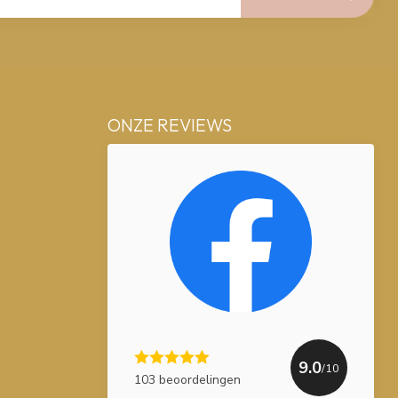
ONZE REVIEWS
9.0
/10
103 beoordelingen