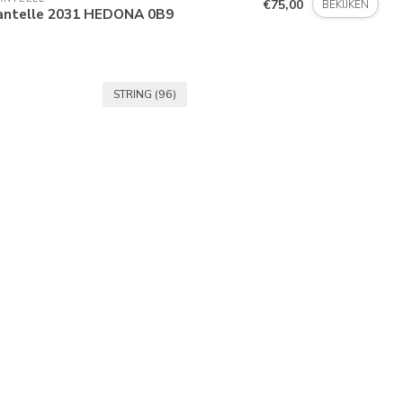
€75,00
BEKIJKEN
antelle 2031 HEDONA 0B9
STRING
(96)