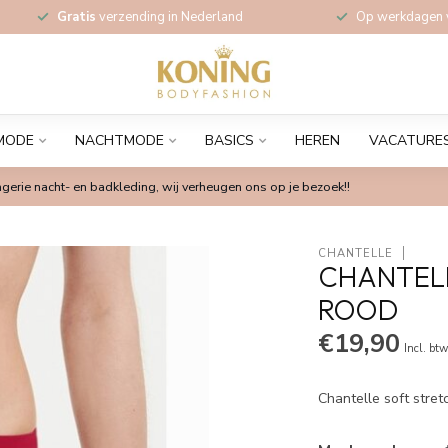
Gratis
verzending in Nederland
Op werkdagen
MODE
NACHTMODE
BASICS
HEREN
VACATURE
gerie nacht- en badkleding, wij verheugen ons op je bezoek!!
CHANTELLE
CHANTELL
ROOD
€19,90
Incl. bt
Chantelle soft stret