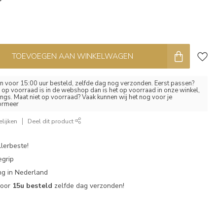
*
TOEVOEGEN AAN WINKELWAGEN
 voor 15:00 uur besteld, zelfde dag nog verzonden. Eerst passen?
el op voorraad is in de webshop dan is het op voorraad in onze winkel,
ngs. Maat niet op voorraad? Vaak kunnen wij het nog voor je
formeer
lijken
Deel dit product
lerbeste!
egrip
g in Nederland
voor
15u besteld
zelfde dag verzonden!