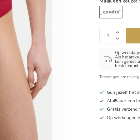
Maak een keuze:
onesize
Op werkdagen
Als het artik
kom gerust la
bestellen, in
Toevoegen om te verge
Gun
jezelf
het al
Al
45
jaar een b
Gratis
verzendin
Op werkdagen 