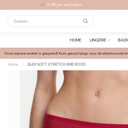
Al
45
jaar een begrip
HOME
LINGERIE
BAD
Onze nieuwe winkel is geopend! Kom gerust langs voor de allermooiste lin
Home
/
2649 SOFT STRETCH 0ME ROOD