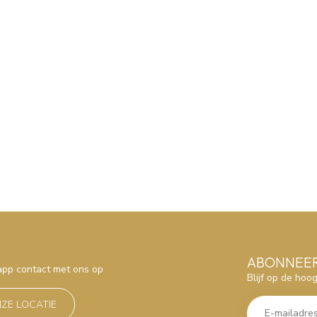
ABONNEER
sapp contact met ons op
Blijf op de hoo
NZE LOCATIE