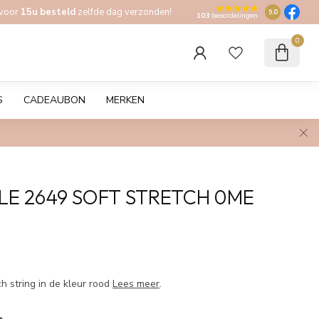
 voor
15u besteld
zelfde dag verzonden!
9.0
103
beoordelingen
0
S
CADEAUBON
MERKEN
E 2649 SOFT STRETCH 0ME
w
ch string in de kleur rood
Lees meer
.