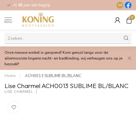
Al
45
jaar een begrip
Gratis
verz
9.0
0
MENU
Onze nieuwe winkel is geopend! Kom gerust langs voor de
allermooiste lingerie nacht- en badkleding, wij verheugen ons op je
bezoek!!
Home
/
ACH0013 SUBLIME BL/BLANC
Lise Charmel ACH0013 SUBLIME BL/BLANC
LISE CHARMEL