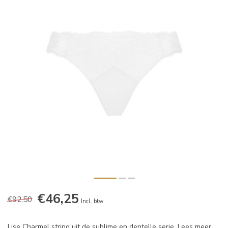
€46,25
€92,50
Incl. btw
Lise Charmel string uit de sublime en dentelle serie.
Lees meer
.