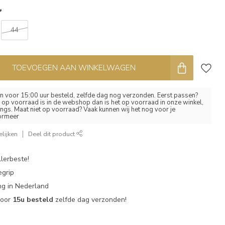
*
44
TOEVOEGEN AAN WINKELWAGEN
 voor 15:00 uur besteld, zelfde dag nog verzonden. Eerst passen?
el op voorraad is in de webshop dan is het op voorraad in onze winkel,
ngs. Maat niet op voorraad? Vaak kunnen wij het nog voor je
formeer
lijken
Deel dit product
lerbeste!
egrip
g in Nederland
voor
15u besteld
zelfde dag verzonden!