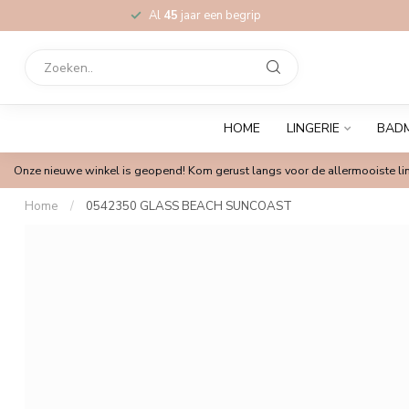
Al
45
jaar een begrip
HOME
LINGERIE
BAD
Onze nieuwe winkel is geopend! Kom gerust langs voor de allermooiste lin
Home
/
0542350 GLASS BEACH SUNCOAST