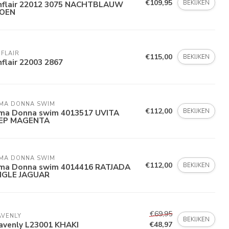
€109,95
BEKIJKEN
nflair 22012 3075 NACHTBLAUW
OEN
FLAIR
€115,00
BEKIJKEN
flair 22003 2867
MA DONNA SWIM 
€112,00
BEKIJKEN
ima Donna swim 4013517 UVITA
EP MAGENTA
MA DONNA SWIM 
€112,00
BEKIJKEN
ima Donna swim 4014416 RATJADA
NGLE JAGUAR
€69,95
AVENLY
BEKIJKEN
avenly L23001 KHAKI
€48,97