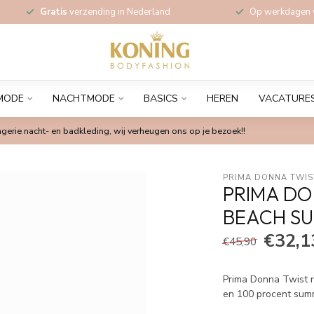
Gratis
verzending in Nederland
Op werkdagen
MODE
NACHTMODE
BASICS
HEREN
VACATURE
gerie nacht- en badkleding, wij verheugen ons op je bezoek!!
PRIMA DONNA TWIS
PRIMA DO
BEACH S
€32,1
€45,90
Prima Donna Twist ri
en 100 procent sum