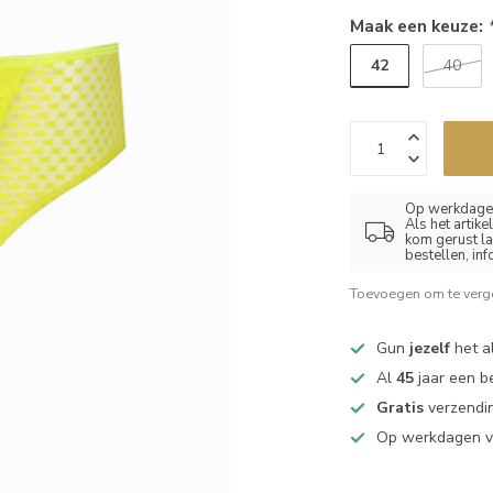
Maak een keuze:
42
40
Op werkdagen
Als het artik
kom gerust la
bestellen, in
Toevoegen om te verge
Gun
jezelf
het al
Al
45
jaar een b
Gratis
verzendin
Op werkdagen 