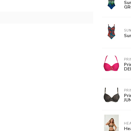
Su
GR
SUN
Sun
PRI
Pr
DE
PRI
Pr
JU
HE
He