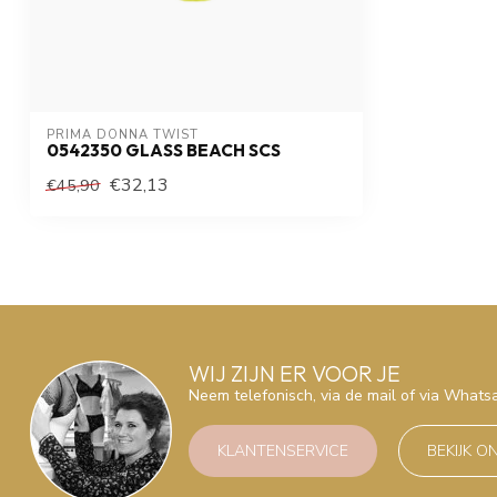
PRIMA DONNA TWIST
0542350 GLASS BEACH SCS
€32,13
€45,90
WIJ ZIJN ER VOOR JE
Neem telefonisch, via de mail of via What
KLANTENSERVICE
BEKIJK O