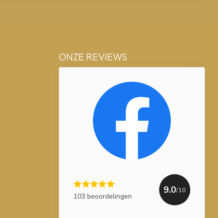
ONZE REVIEWS
9.0
/10
103 beoordelingen