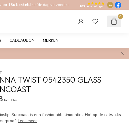
 voor
15u besteld
zelfde dag verzonden!
9.0
103
beoordelingen
0
S
CADEAUBON
MERKEN
T
NNA TWIST 0542350 GLASS
UNCOAST
3
Incl. btw
oslip. Suncoast is een fashionable limoentint. Hot op de catwalks
merproof.
Lees meer
.