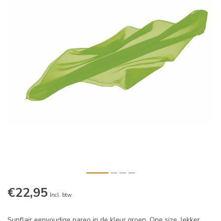
€22,95
Incl. btw
Sunflair eenvoudige pareo in de kleur groen. One size, lekker