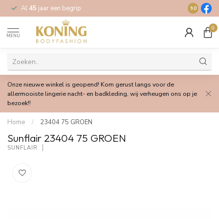
Al
45
jaar een begrip
Gratis
verz
9.0
0
MENU
Onze nieuwe winkel is geopend! Kom gerust langs voor de
allermooiste lingerie nacht- en badkleding, wij verheugen ons op je
bezoek!!
Home
/
23404 75 GROEN
Sunflair 23404 75 GROEN
SUNFLAIR