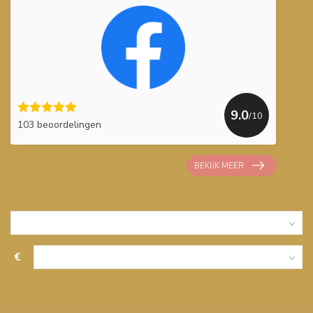
9.0
/10
103 beoordelingen
BEKIJK MEER
€