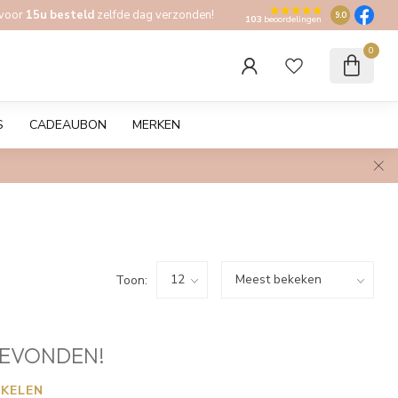
 voor
15u besteld
zelfde dag verzonden!
9.0
103
beoordelingen
0
S
CADEAUBON
MERKEN
Toon:
EVONDEN!
KELEN