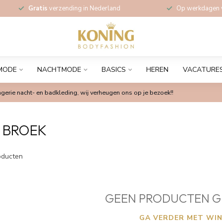
Gratis
verzending in Nederland
Op werkdagen
MODE
NACHTMODE
BASICS
HEREN
VACATURE
gerie nacht- en badkleding, wij verheugen ons op je bezoek!!
I BROEK
ducten
GEEN PRODUCTEN G
GA VERDER MET WIN