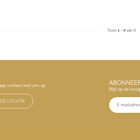
Toon
1
-
0
van 0
ABONNEER
sapp contact met ons op
Blijf op de hoo
NZE LOCATIE