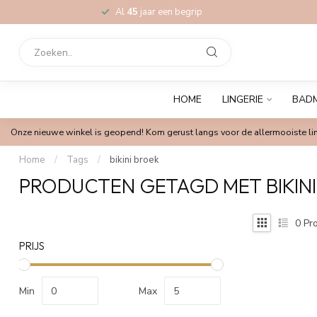
Al
45
jaar een begrip
HOME
LINGERIE
BAD
Onze nieuwe winkel is geopend! Kom gerust langs voor de allermooiste lin
Home
/
Tags
/
bikini broek
PRODUCTEN GETAGD MET BIKIN
0
Pro
PRIJS
Min
Max