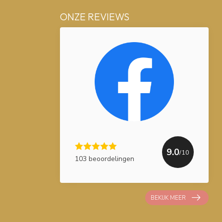
ONZE REVIEWS
9.0
/10
103 beoordelingen
BEKIJK MEER