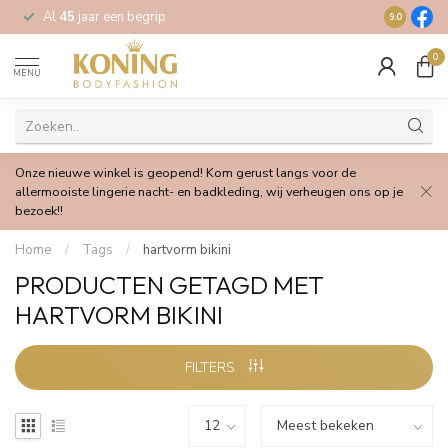
Al
45
jaar een begrip
Gratis
verz
9.0
0
MENU
Onze nieuwe winkel is geopend! Kom gerust langs voor de
allermooiste lingerie nacht- en badkleding, wij verheugen ons op je
bezoek!!
Home
/
Tags
/
hartvorm bikini
PRODUCTEN GETAGD MET
HARTVORM BIKINI
FILTERS