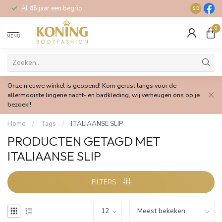
Al
45
jaar een begrip
Gratis
verz
9.0
0
MENU
Onze nieuwe winkel is geopend! Kom gerust langs voor de
allermooiste lingerie nacht- en badkleding, wij verheugen ons op je
bezoek!!
Home
/
Tags
/
ITALIAANSE SLIP
PRODUCTEN GETAGD MET
ITALIAANSE SLIP
FILTERS