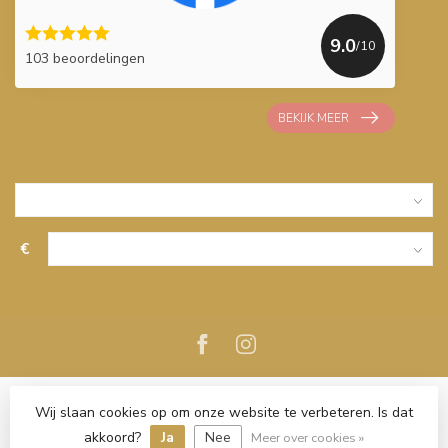
9.0
/10
103 beoordelingen
BEKIJK MEER
€
Wij slaan cookies op om onze website te verbeteren. Is dat
akkoord?
Ja
Nee
Meer over cookies »