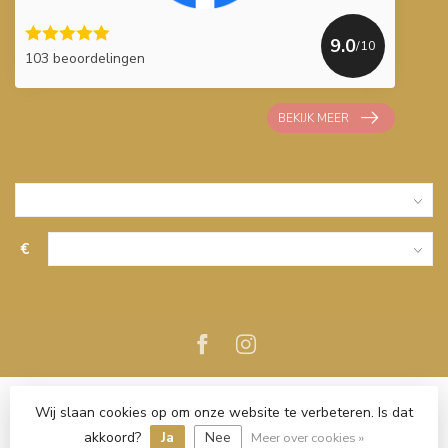
9.0
/10
103 beoordelingen
BEKIJK MEER
€
Wij slaan cookies op om onze website te verbeteren. Is dat
akkoord?
Ja
Nee
Meer over cookies »