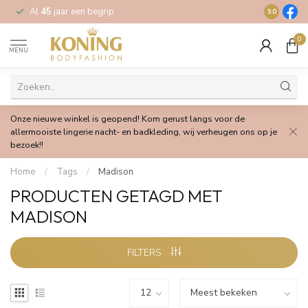
Al
45
jaar een begrip
Gratis
verz
9.0
0
MENU
Onze nieuwe winkel is geopend! Kom gerust langs voor de
allermooiste lingerie nacht- en badkleding, wij verheugen ons op je
bezoek!!
Home
/
Tags
/
Madison
PRODUCTEN GETAGD MET
MADISON
FILTERS