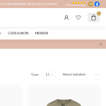
 voor
15u besteld
zelfde dag verzonden!
9.0
103
beoordelingen
0
S
CADEAUBON
MERKEN
Toon: