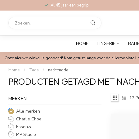
Al
45
jaar een begrip
HOME
LINGERIE
BAD
Onze nieuwe winkel is geopend! Kom gerust langs voor de allermooiste lin
Home
/
Tags
/
nachtmode
PRODUCTEN GETAGD MET NAC
12
P
MERKEN
Alle merken
Charlie Choe
Essenza
PIP Studio