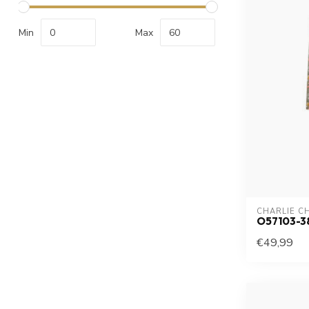
Min
Max
CHARLIE C
O57103-3
€49,99