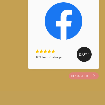
9.0
/10
103 beoordelingen
BEKIJK MEER