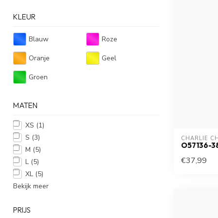
KLEUR
Blauw
Roze
Oranje
Geel
Groen
MATEN
XS
(1)
S
(3)
CHARLIE C
O57136-3
M
(5)
€37,99
L
(5)
XL
(5)
Bekijk meer
PRIJS