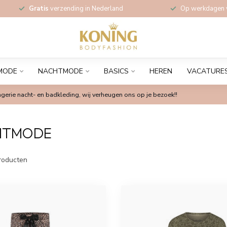
Gratis
verzending in Nederland
Op werkdagen
MODE
NACHTMODE
BASICS
HEREN
VACATURE
gerie nacht- en badkleding, wij verheugen ons op je bezoek!!
HTMODE
roducten