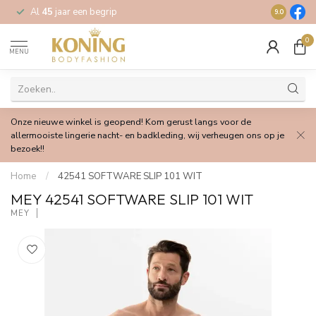
Al
45
jaar een begrip
Gratis
verz
9.0
0
MENU
Onze nieuwe winkel is geopend! Kom gerust langs voor de
allermooiste lingerie nacht- en badkleding, wij verheugen ons op je
bezoek!!
Home
/
42541 SOFTWARE SLIP 101 WIT
MEY 42541 SOFTWARE SLIP 101 WIT
MEY