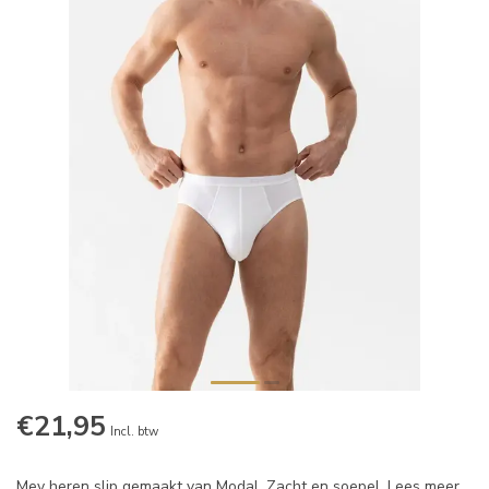
€21,95
Incl. btw
Mey heren slip gemaakt van Modal. Zacht en soepel.
Lees meer
.