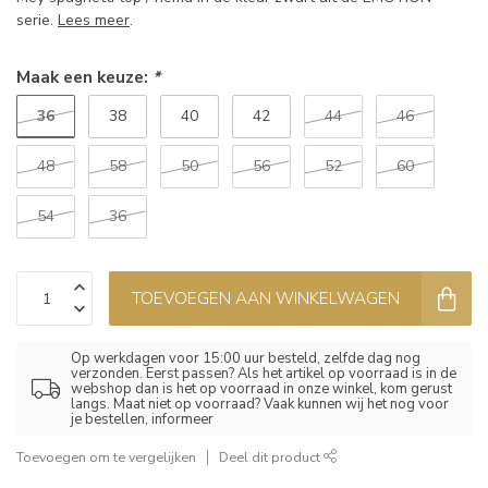
serie.
Lees meer
.
Maak een keuze:
*
36
38
40
42
44
46
48
58
50
56
52
60
54
36
TOEVOEGEN AAN WINKELWAGEN
Op werkdagen voor 15:00 uur besteld, zelfde dag nog
verzonden. Eerst passen? Als het artikel op voorraad is in de
webshop dan is het op voorraad in onze winkel, kom gerust
langs. Maat niet op voorraad? Vaak kunnen wij het nog voor
je bestellen, informeer
Toevoegen om te vergelijken
Deel dit product