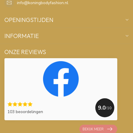
info@koningbodyfashion.nl
OPENINGSTIJDEN
INFORMATIE
ONZE REVIEWS
9.0
/10
103 beoordelingen
BEKIJK MEER