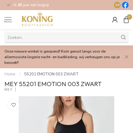
Al
45
jaar een begrip
Gratis
verz
9.0
0
MENU
Onze nieuwe winkel is geopend! Kom gerust langs voor de
allermooiste lingerie nacht- en badkleding, wij verheugen ons op je
bezoek!!
Home
/
55201 EMOTION 003 ZWART
MEY 55201 EMOTION 003 ZWART
MEY