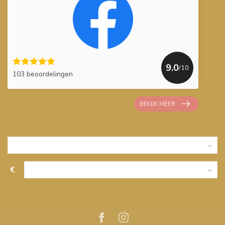
9.0
/10
103 beoordelingen
BEKIJK MEER
€