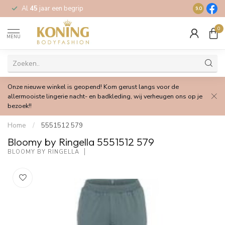
Al
45
jaar een begrip
Gratis
verz
9.0
0
MENU
Onze nieuwe winkel is geopend! Kom gerust langs voor de
allermooiste lingerie nacht- en badkleding, wij verheugen ons op je
bezoek!!
Home
/
5551512 579
Bloomy by Ringella 5551512 579
BLOOMY BY RINGELLA