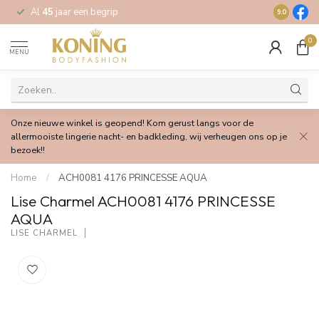
Al
45
jaar een begrip
Gratis
verz
9.0
0
MENU
Onze nieuwe winkel is geopend! Kom gerust langs voor de
allermooiste lingerie nacht- en badkleding, wij verheugen ons op je
bezoek!!
Home
/
ACH0081 4176 PRINCESSE AQUA
Lise Charmel ACH0081 4176 PRINCESSE
AQUA
LISE CHARMEL