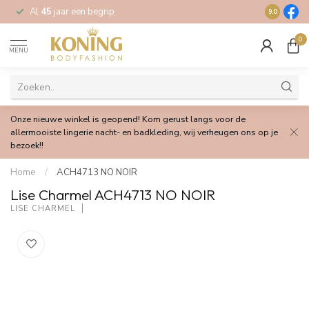
Al
45
jaar een begrip
Gratis
verz
9.0
0
MENU
Onze nieuwe winkel is geopend! Kom gerust langs voor de
allermooiste lingerie nacht- en badkleding, wij verheugen ons op je
bezoek!!
Home
/
ACH4713 NO NOIR
Lise Charmel ACH4713 NO NOIR
LISE CHARMEL