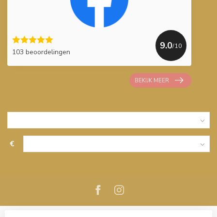
9.0
/10
103 beoordelingen
BEKIJK MEER
€