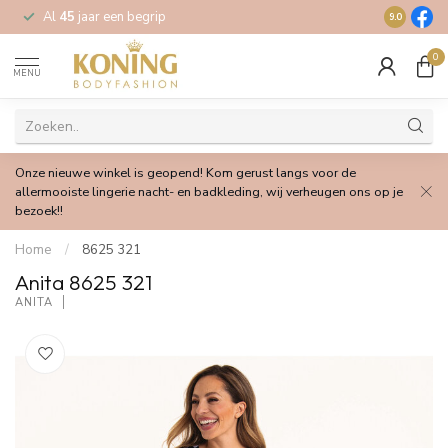
Al
45
jaar een begrip
Gratis
verz
9.0
0
MENU
Onze nieuwe winkel is geopend! Kom gerust langs voor de
allermooiste lingerie nacht- en badkleding, wij verheugen ons op je
bezoek!!
Home
/
8625 321
Anita 8625 321
ANITA