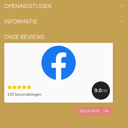
OPENINGSTIJDEN
INFORMATIE
ONZE REVIEWS
9.0
/10
103 beoordelingen
BEKIJK MEER