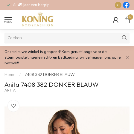
Al
45
jaar een begrip
Gratis
verz
9.0
0
MENU
Onze nieuwe winkel is geopend! Kom gerust langs voor de
allermooiste lingerie nacht- en badkleding, wij verheugen ons op je
bezoek!!
Home
/
7408 382 DONKER BLAUW
Anita 7408 382 DONKER BLAUW
ANITA