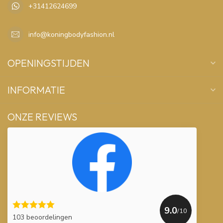
+31412624699
info@koningbodyfashion.nl
OPENINGSTIJDEN
INFORMATIE
ONZE REVIEWS
9.0
/10
103 beoordelingen