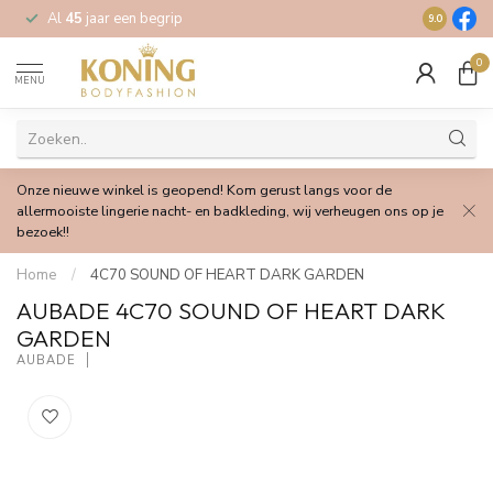
Al
45
jaar een begrip
Gratis
verz
9.0
0
MENU
Onze nieuwe winkel is geopend! Kom gerust langs voor de
allermooiste lingerie nacht- en badkleding, wij verheugen ons op je
bezoek!!
Home
/
4C70 SOUND OF HEART DARK GARDEN
AUBADE 4C70 SOUND OF HEART DARK
GARDEN
AUBADE