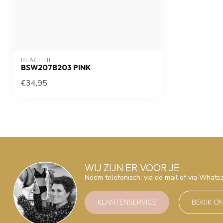
BEACHLIFE
BSW207B203 PINK
€34,95
WIJ ZIJN ER VOOR JE
Neem telefonisch, via de mail of via What
KLANTENSERVICE
BEKIJK O