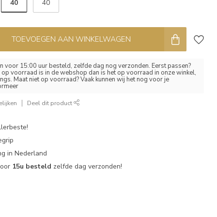
40
40
TOEVOEGEN AAN WINKELWAGEN
 voor 15:00 uur besteld, zelfde dag nog verzonden. Eerst passen?
el op voorraad is in de webshop dan is het op voorraad in onze winkel,
ngs. Maat niet op voorraad? Vaak kunnen wij het nog voor je
formeer
lijken
Deel dit product
lerbeste!
egrip
g in Nederland
voor
15u besteld
zelfde dag verzonden!