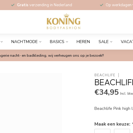
Gratis
verzending in Nederland
Op werkdagen
NACHTMODE
BASICS
HEREN
SALE
VACA
gerie nacht- en badkleding, wij verheugen ons op je bezoek!!
BEACHLIFE
BEACHLIF
€34,95
Incl. bt
Beachlife Pink high 
Maak een keuze: