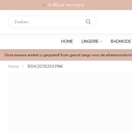
Al
45
jaar een begrip
HOME
LINGERIE
BADMODE
Onze nieuwe winkel is geopend! Kom gerust langs voor de allermooiste lin
Home
/
BSW207B203 PINK