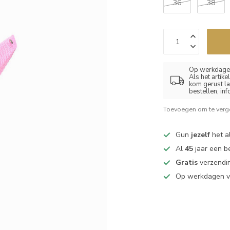
36
38
Op werkdagen
Als het artik
kom gerust la
bestellen, in
Toevoegen om te verge
Gun
jezelf
het al
Al
45
jaar een b
Gratis
verzendin
Op werkdagen 