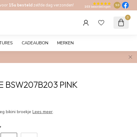
 voor
15u besteld
zelfde dag verzonden!
9.0
103
beoordelingen
0
TURES
CADEAUBON
MERKEN
E BSW207B203 PINK
w
leg bikini broekje
Lees meer
.
*