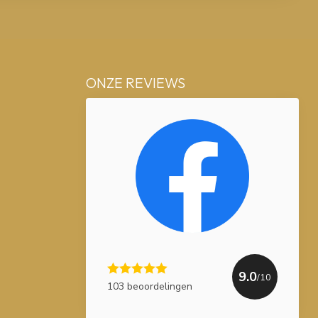
ONZE REVIEWS
9.0
/10
103 beoordelingen