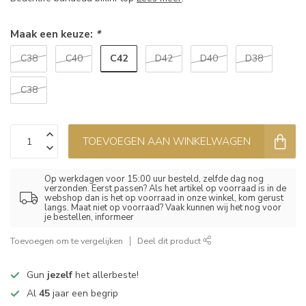
Maak een keuze:
*
C42
C38
C40
D42
D40
D38
C38
TOEVOEGEN AAN WINKELWAGEN
Op werkdagen voor 15:00 uur besteld, zelfde dag nog
verzonden. Eerst passen? Als het artikel op voorraad is in de
webshop dan is het op voorraad in onze winkel, kom gerust
langs. Maat niet op voorraad? Vaak kunnen wij het nog voor
je bestellen, informeer
Toevoegen om te vergelijken
Deel dit product
Gun
jezelf
het allerbeste!
Al
45
jaar een begrip