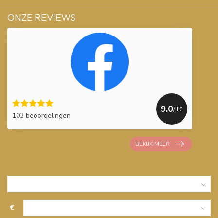
ONZE REVIEWS
9.0
/10
103 beoordelingen
BEKIJK MEER
€