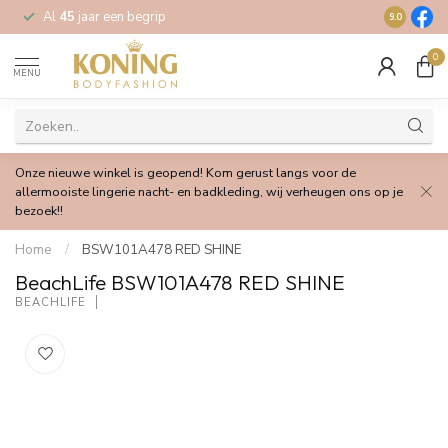
Al
45
jaar een begrip
Gratis
verz
9.0
0
MENU
Onze nieuwe winkel is geopend! Kom gerust langs voor de
allermooiste lingerie nacht- en badkleding, wij verheugen ons op je
bezoek!!
Home
/
BSW101A478 RED SHINE
BeachLife BSW101A478 RED SHINE
BEACHLIFE