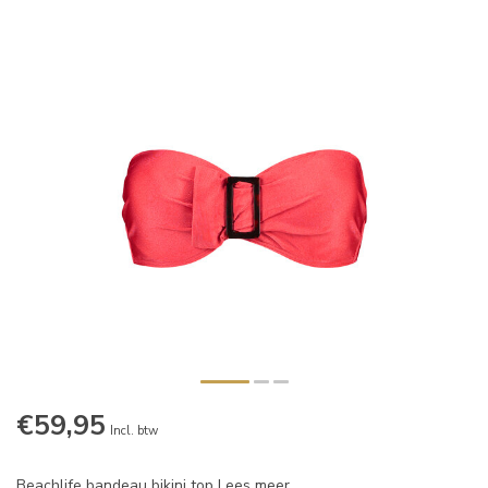
€59,95
Incl. btw
Beachlife bandeau bikini top
Lees meer
.