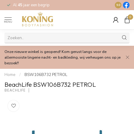
Al
45
jaar een begrip
Gratis
verz
9.0
0
MENU
Onze nieuwe winkel is geopend! Kom gerust langs voor de
allermooiste lingerie nacht- en badkleding, wij verheugen ons op je
bezoek!!
Home
/
BSW106B732 PETROL
BeachLife BSW106B732 PETROL
BEACHLIFE