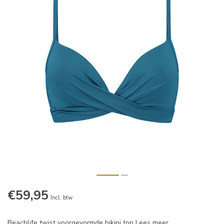
€59,95
Incl. btw
Beachlife twist voorgevormde bikini top
Lees meer
.