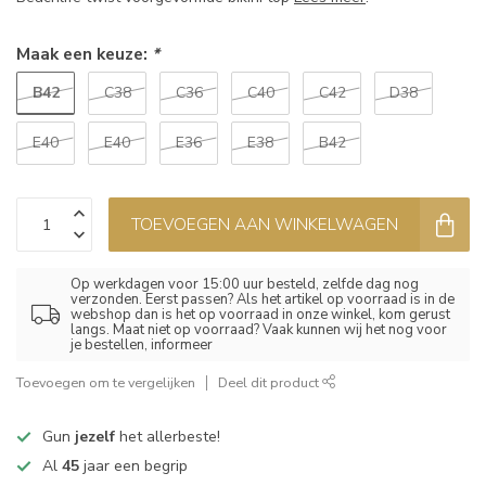
Maak een keuze:
*
B42
C38
C36
C40
C42
D38
E40
E40
E36
E38
B42
TOEVOEGEN AAN WINKELWAGEN
Op werkdagen voor 15:00 uur besteld, zelfde dag nog
verzonden. Eerst passen? Als het artikel op voorraad is in de
webshop dan is het op voorraad in onze winkel, kom gerust
langs. Maat niet op voorraad? Vaak kunnen wij het nog voor
je bestellen, informeer
Toevoegen om te vergelijken
Deel dit product
Gun
jezelf
het allerbeste!
Al
45
jaar een begrip