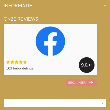
INFORMATIE
ONZE REVIEWS
9.0
/10
103 beoordelingen
BEKIJK MEER