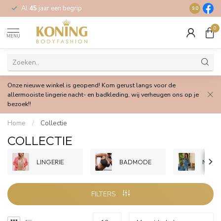
Al
45
jaar een begrip
Gratis
verz
9.0
0
MENU
Onze nieuwe winkel is geopend! Kom gerust langs voor de
allermooiste lingerie nacht- en badkleding, wij verheugen ons op je
bezoek!!
Home
/
Collectie
COLLECTIE
LINGERIE
BADMODE
NACH
FILTERS