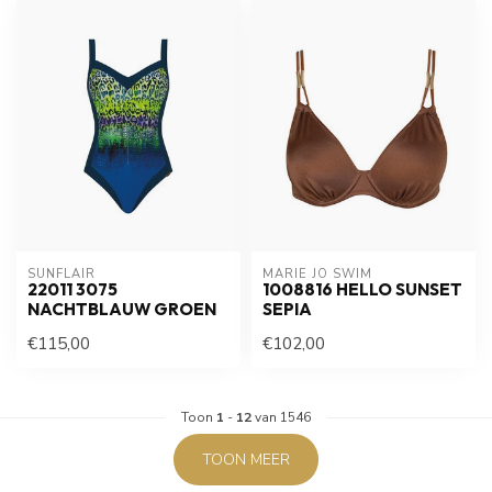
SUNFLAIR
MARIE JO SWIM
22011 3075
1008816 HELLO SUNSET
NACHTBLAUW GROEN
SEPIA
€115,00
€102,00
Toon
1
-
12
van 1546
TOON MEER