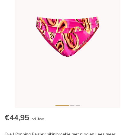
€44,95
Incl. btw
Cyell Popping Paisley bikinibroekje met plooien
Lees meer
.