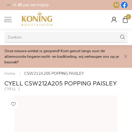
Al
45
jaar een begrip
Gratis
verz
9.0
0
MENU
Onze nieuwe winkel is geopend! Kom gerust langs voor de
allermooiste lingerie nacht- en badkleding, wij verheugen ons op je
bezoek!!
Home
/
CSW212A205 POPPING PAISLEY
CYELL CSW212A205 POPPING PAISLEY
CYELL