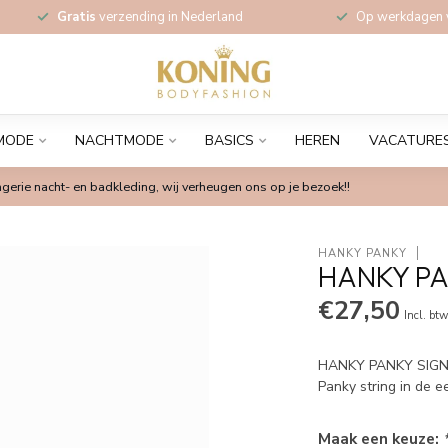
Gratis
verzending in Nederland
Op werkdagen
MODE
NACHTMODE
BASICS
HEREN
VACATURE
gerie nacht- en badkleding, wij verheugen ons op je bezoek!!
HANKY PANKY
HANKY PA
€27,50
Incl. bt
HANKY PANKY SIGN
Panky string in de 
Maak een keuze: