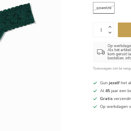
onesize
Op werkdagen
Als het artik
kom gerust la
bestellen, in
Toevoegen om te verge
Gun
jezelf
het al
Al
45
jaar een b
Gratis
verzendin
Op werkdagen 