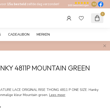
 voor
15u besteld
zelfde dag verzonden!
9.0
103
beoordelingen
0
S
CADEAUBON
MERKEN
NKY 4811P MOUNTAIN GREEN
w
ATURE LACE ORIGINAL RISE THONG 4811 P ONE SIZE. Hanky
eenmalige kleur Mountain groen.
Lees meer
.
*