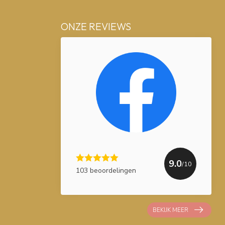
ONZE REVIEWS
9.0
/10
103 beoordelingen
BEKIJK MEER