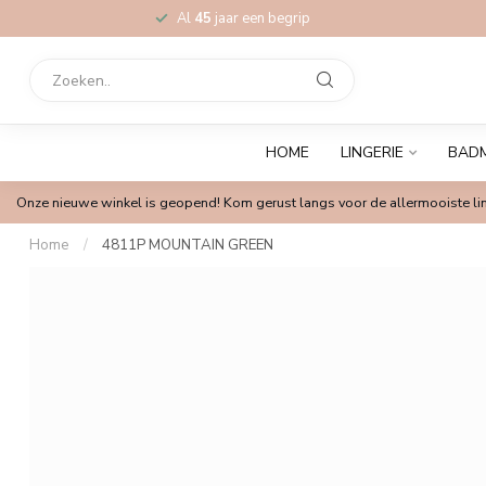
Al
45
jaar een begrip
HOME
LINGERIE
BAD
Onze nieuwe winkel is geopend! Kom gerust langs voor de allermooiste lin
Home
/
4811P MOUNTAIN GREEN