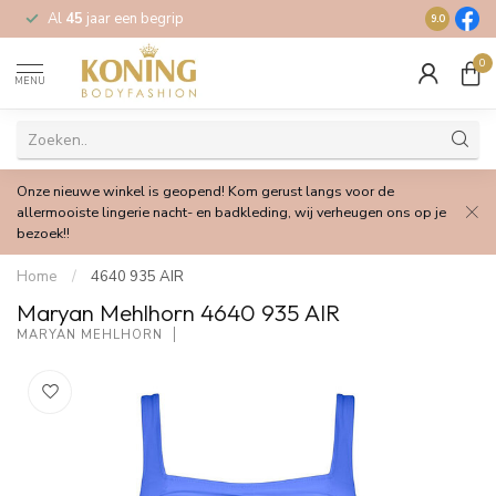
Al
45
jaar een begrip
Gratis
verz
9.0
0
MENU
Onze nieuwe winkel is geopend! Kom gerust langs voor de
allermooiste lingerie nacht- en badkleding, wij verheugen ons op je
bezoek!!
Home
/
4640 935 AIR
Maryan Mehlhorn 4640 935 AIR
MARYAN MEHLHORN