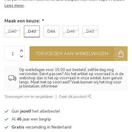
Lees meer
.
Maak een keuze:
*
D42
D40
D44
D46
D42
TOEVOEGEN AAN WINKELWAGEN
Op werkdagen voor 15:00 uur besteld, zelfde dag nog
verzonden. Eerst passen? Als het artikel op voorraad is in de
webshop dan is het op voorraad in onze winkel, kom gerust
langs. Maat niet op voorraad? Vaak kunnen wij het nog voor
je bestellen, informeer
Toevoegen om te vergelijken
Deel dit product
Gun
jezelf
het allerbeste!
Al
45
jaar een begrip
Gratis
verzending in Nederland