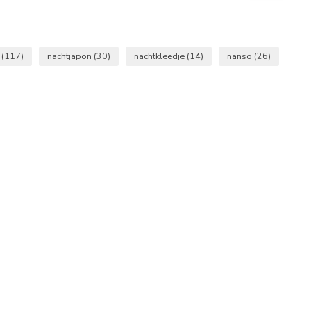
d
(117)
nachtjapon
(30)
nachtkleedje
(14)
nanso
(26)