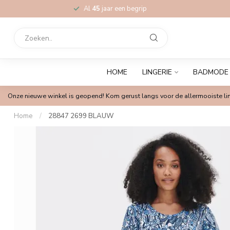
Al
45
jaar een begrip
HOME
LINGERIE
BADMODE
Onze nieuwe winkel is geopend! Kom gerust langs voor de allermooiste lin
Home
/
28847 2699 BLAUW