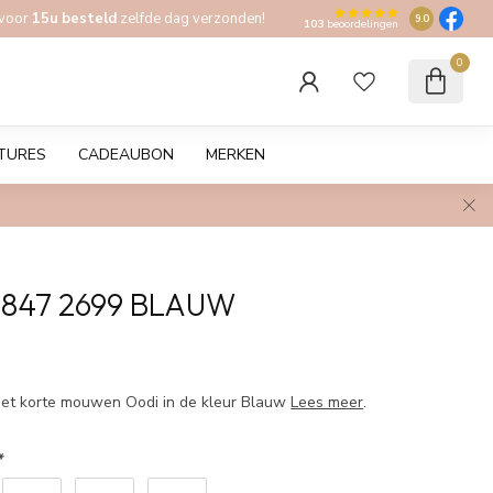
 voor
15u besteld
zelfde dag verzonden!
9.0
103
beoordelingen
0
TURES
CADEAUBON
MERKEN
847 2699 BLAUW
w
et korte mouwen Oodi in de kleur Blauw
Lees meer
.
*