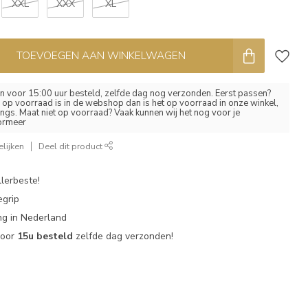
XXL
XXX
XL
TOEVOEGEN AAN WINKELWAGEN
 voor 15:00 uur besteld, zelfde dag nog verzonden. Eerst passen?
el op voorraad is in de webshop dan is het op voorraad in onze winkel,
ngs. Maat niet op voorraad? Vaak kunnen wij het nog voor je
formeer
lijken
Deel dit product
lerbeste!
egrip
g in Nederland
voor
15u besteld
zelfde dag verzonden!