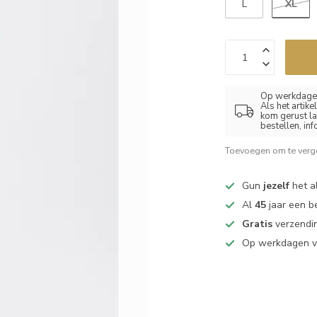
XL
L
Op werkdagen
Als het artik
kom gerust la
bestellen, in
Toevoegen om te verge
Gun
jezelf
het al
Al
45
jaar een b
Gratis
verzendin
Op werkdagen 