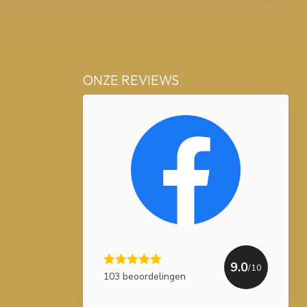
ONZE REVIEWS
9.0
/10
103 beoordelingen