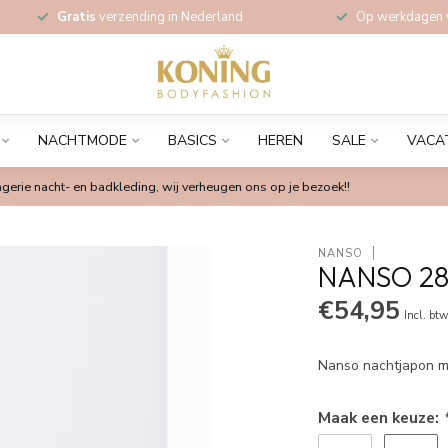
Gratis
verzending in Nederland
Op werkdagen
NACHTMODE
BASICS
HEREN
SALE
VACA
gerie nacht- en badkleding, wij verheugen ons op je bezoek!!
NANSO
NANSO 28
€54,95
Incl. bt
Nanso nachtjapon m
Maak een keuze: