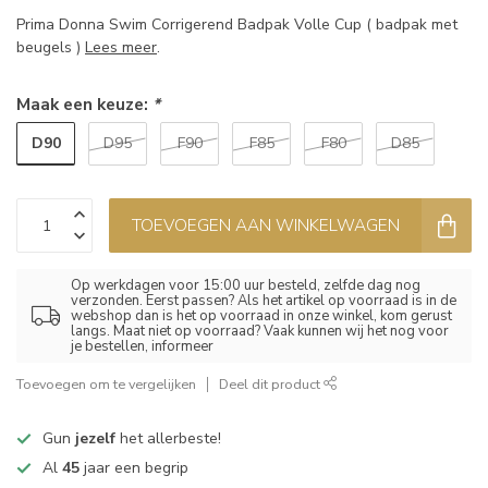
Prima Donna Swim Corrigerend Badpak Volle Cup ( badpak met
beugels )
Lees meer
.
Maak een keuze:
*
D90
D95
F90
F85
F80
D85
TOEVOEGEN AAN WINKELWAGEN
Op werkdagen voor 15:00 uur besteld, zelfde dag nog
verzonden. Eerst passen? Als het artikel op voorraad is in de
webshop dan is het op voorraad in onze winkel, kom gerust
langs. Maat niet op voorraad? Vaak kunnen wij het nog voor
je bestellen, informeer
Toevoegen om te vergelijken
Deel dit product
Gun
jezelf
het allerbeste!
Al
45
jaar een begrip