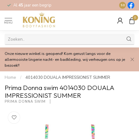
Al
45
jaar een begrip
Gratis
verz
9.0
0
MENU
Onze nieuwe winkel is geopend! Kom gerust langs voor de
allermooiste lingerie nacht- en badkleding, wij verheugen ons op je
bezoek!!
Home
/
4014030 DOUALA IMPRESSIONIST SUMMER
Prima Donna swim 4014030 DOUALA
IMPRESSIONIST SUMMER
PRIMA DONNA SWIM 