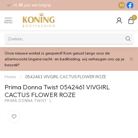
Al
45
jaar een begrip
Gratis
verz
9.0
0
MENU
Onze nieuwe winkel is geopend! Kom gerust langs voor de
allermooiste lingerie nacht- en badkleding, wij verheugen ons op je
bezoek!!
Home
/
0542461 VIVGIRL CACTUS FLOWER ROZE
Prima Donna Twist 0542461 VIVGIRL
CACTUS FLOWER ROZE
PRIMA DONNA TWIST