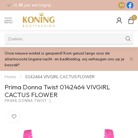
Al
45
jaar een begrip
Gratis
verz
9.0
0
MENU
Onze nieuwe winkel is geopend! Kom gerust langs voor de
allermooiste lingerie nacht- en badkleding, wij verheugen ons op je
bezoek!!
Home
/
0142464 VIVGIRL CACTUS FLOWER
Prima Donna Twist 0142464 VIVGIRL
CACTUS FLOWER
PRIMA DONNA TWIST