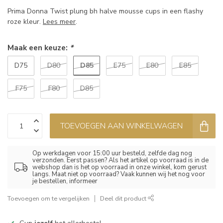
Prima Donna Twist plung bh halve mousse cups in een flashy
roze kleur.
Lees meer
.
Maak een keuze:
*
D85
D75
D80
E75
E80
E85
F75
F80
D85
TOEVOEGEN AAN WINKELWAGEN
Op werkdagen voor 15:00 uur besteld, zelfde dag nog
verzonden. Eerst passen? Als het artikel op voorraad is in de
webshop dan is het op voorraad in onze winkel, kom gerust
langs. Maat niet op voorraad? Vaak kunnen wij het nog voor
je bestellen, informeer
Toevoegen om te vergelijken
Deel dit product