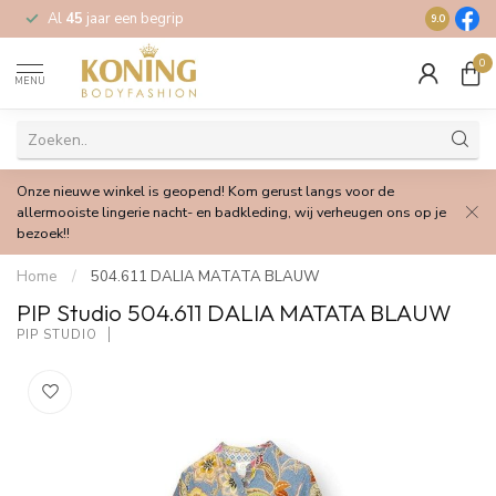
Al
45
jaar een begrip
Gratis
verz
9.0
0
MENU
Onze nieuwe winkel is geopend! Kom gerust langs voor de
allermooiste lingerie nacht- en badkleding, wij verheugen ons op je
bezoek!!
Home
/
504.611 DALIA MATATA BLAUW
PIP Studio 504.611 DALIA MATATA BLAUW
PIP STUDIO