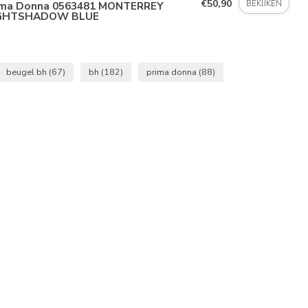
€50,90
BEKIJKEN
ima Donna 0563481 MONTERREY
GHTSHADOW BLUE
beugel bh
(67)
bh
(182)
prima donna
(88)