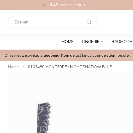
Al
45
jaar een begrip
HOME
LINGERIE
BADMODE
Onze nieuwe winkel is geopend! Kom gerust langs voor de allermooiste lin
Home
/
0163480 MONTERREY NIGHTSHADOW BLUE