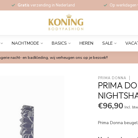
Gratis
verzending in Nederland
Op werkdagen
NACHTMODE
BASICS
HEREN
SALE
VACA
gerie nacht- en badkleding, wij verheugen ons op je bezoek!!
PRIMA DONNA
PRIMA DO
NIGHTSH
€96,90
Incl. bt
Prima Donna beugel