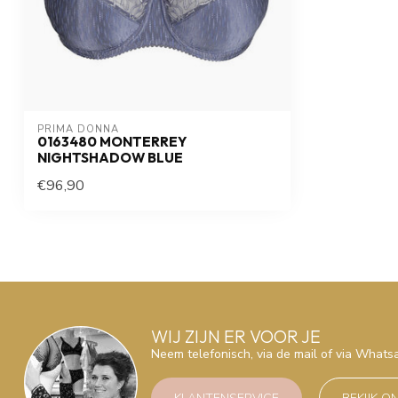
PRIMA DONNA
0163480 MONTERREY
NIGHTSHADOW BLUE
€96,90
WIJ ZIJN ER VOOR JE
Neem telefonisch, via de mail of via What