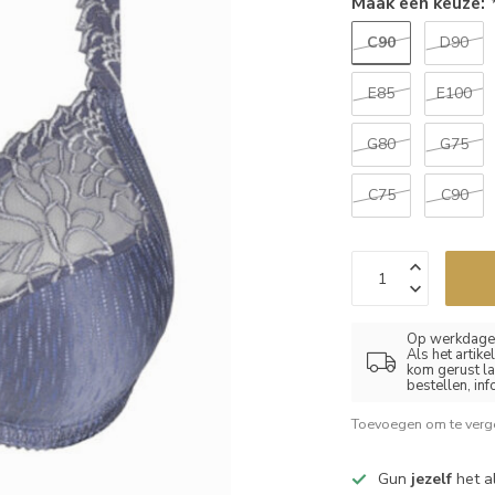
Maak een keuze:
C90
D90
E85
E100
G80
G75
C75
C90
Op werkdagen
Als het artik
kom gerust la
bestellen, in
Toevoegen om te verge
Gun
jezelf
het al