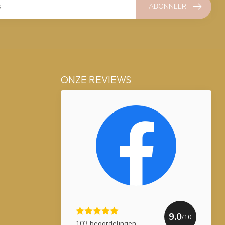
ABONNEER
ONZE REVIEWS
9.0
/10
103 beoordelingen