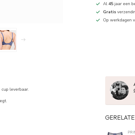
Al
45
jaar een b
Gratis
verzendin
Op werkdagen 
 cup leverbaar.
egt.
GERELATE
PR