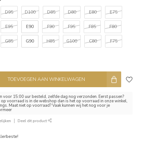
*
D95
D100
D85
D80
E80
E75
E95
E90
F90
F95
F85
F80
G85
G90
H85
G100
C80
F75
TOEVOEGEN AAN WINKELWAGEN
 voor 15:00 uur besteld, zelfde dag nog verzonden. Eerst passen?
el op voorraad is in de webshop dan is het op voorraad in onze winkel,
ngs. Maat niet op voorraad? Vaak kunnen wij het nog voor je
formeer
lijken
Deel dit product
lerbeste!