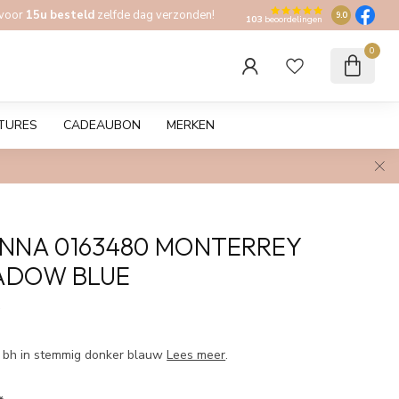
 voor
15u besteld
zelfde dag verzonden!
9.0
103
beoordelingen
0
TURES
CADEAUBON
MERKEN
NNA 0163480 MONTERREY
ADOW BLUE
w
 bh in stemmig donker blauw
Lees meer
.