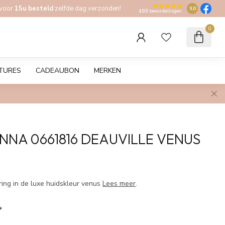
 voor
15u besteld
zelfde dag verzonden!
9.0
103
beoordelingen
0
TURES
CADEAUBON
MERKEN
NNA 0661816 DEAUVILLE VENUS
w
ring in de luxe huidskleur venus
Lees meer
.
*