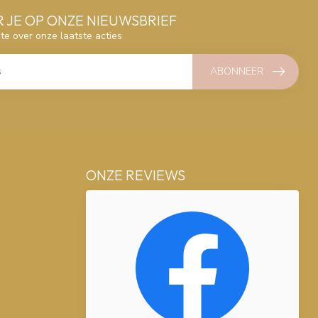
 JE OP ONZE NIEUWSBRIEF
gte over onze laatste acties
ABONNEER
ONZE REVIEWS