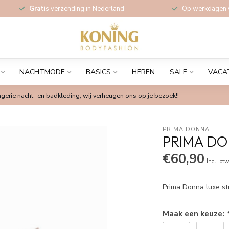
Gratis
verzending in Nederland
Op werkdagen
NACHTMODE
BASICS
HEREN
SALE
VACA
gerie nacht- en badkleding, wij verheugen ons op je bezoek!!
PRIMA DONNA
PRIMA DO
€60,90
Incl. bt
Prima Donna luxe st
Maak een keuze: