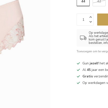
44
42
Op werkdagen
Als het artik
kom gerust la
bestellen, in
Toevoegen om te verge
Gun
jezelf
het al
Al
45
jaar een b
Gratis
verzendin
Op werkdagen 