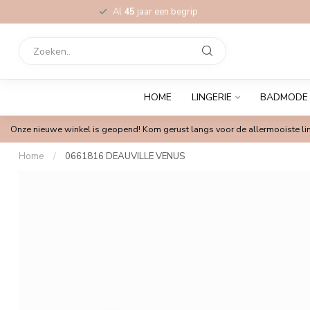
Al
45
jaar een begrip
HOME
LINGERIE
BADMODE
Onze nieuwe winkel is geopend! Kom gerust langs voor de allermooiste lin
Home
/
0661816 DEAUVILLE VENUS