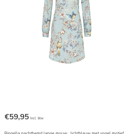
€59,95
Incl. btw
Ringella nachthemd lange mouw ; lichtblauw met vogel motief.