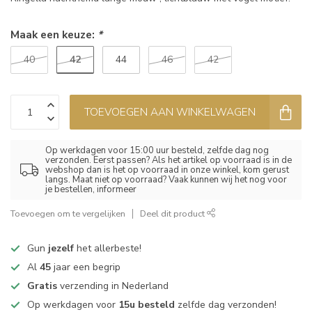
Maak een keuze:
*
42
40
44
46
42
TOEVOEGEN AAN WINKELWAGEN
Op werkdagen voor 15:00 uur besteld, zelfde dag nog
verzonden. Eerst passen? Als het artikel op voorraad is in de
webshop dan is het op voorraad in onze winkel, kom gerust
langs. Maat niet op voorraad? Vaak kunnen wij het nog voor
je bestellen, informeer
Toevoegen om te vergelijken
Deel dit product
Gun
jezelf
het allerbeste!
Al
45
jaar een begrip
Gratis
verzending in Nederland
Op werkdagen voor
15u besteld
zelfde dag verzonden!