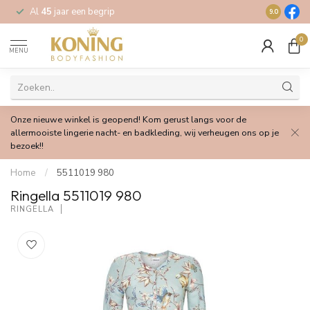
Al
45
jaar een begrip
Gratis
verz
9.0
0
MENU
Onze nieuwe winkel is geopend! Kom gerust langs voor de
allermooiste lingerie nacht- en badkleding, wij verheugen ons op je
bezoek!!
Home
/
5511019 980
Ringella 5511019 980
RINGELLA