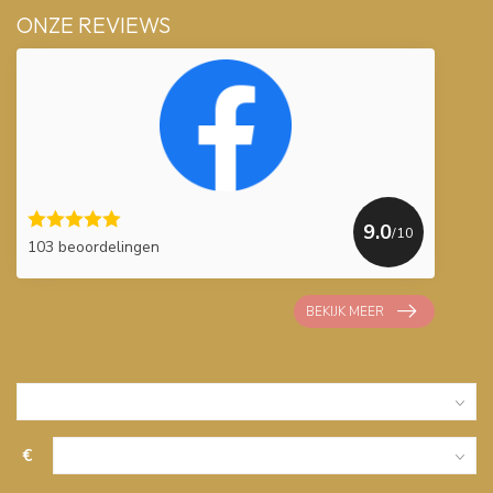
ONZE REVIEWS
9.0
/10
103 beoordelingen
BEKIJK MEER
€