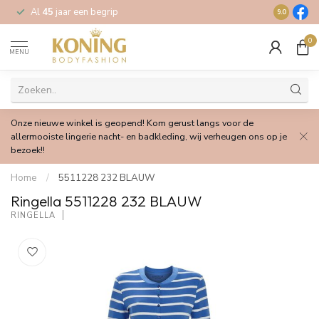
Al
45
jaar een begrip
Gratis
verz
9.0
0
MENU
Onze nieuwe winkel is geopend! Kom gerust langs voor de
allermooiste lingerie nacht- en badkleding, wij verheugen ons op je
bezoek!!
Home
/
5511228 232 BLAUW
Ringella 5511228 232 BLAUW
RINGELLA