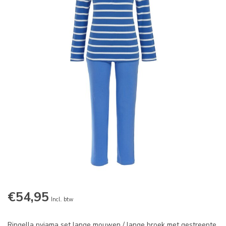
€54,95
Incl. btw
Ringella pyjama set lange mouwen / lange broek met gestreepte