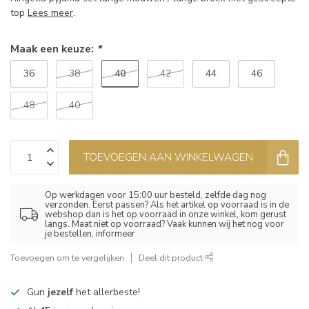
top
Lees meer
.
Maak een keuze:
*
40
36
38
42
44
46
48
40
TOEVOEGEN AAN WINKELWAGEN
Op werkdagen voor 15:00 uur besteld, zelfde dag nog
verzonden. Eerst passen? Als het artikel op voorraad is in de
webshop dan is het op voorraad in onze winkel, kom gerust
langs. Maat niet op voorraad? Vaak kunnen wij het nog voor
je bestellen, informeer
Toevoegen om te vergelijken
Deel dit product
Gun
jezelf
het allerbeste!