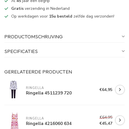
Al
45
jaar een begrip
Gratis
verzending in Nederland
Op werkdagen voor
15u besteld
zelfde dag verzonden!
PRODUCTOMSCHRIJVING
SPECIFICATIES
GERELATEERDE PRODUCTEN
RINGELLA
€64,95
Ringella 4511239 720
€64,95
RINGELLA
Ringella 4216060 634
€45,47