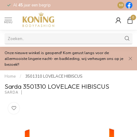
Al
45
jaar een begrip
Gratis
verz
9.0
0
MENU
Onze nieuwe winkel is geopend! Kom gerust langs voor de
allermooiste lingerie nacht- en badkleding, wij verheugen ons op je
bezoek!!
Home
/
3501310 LOVELACE HIBISCUS
Sarda 3501310 LOVELACE HIBISCUS
SARDA