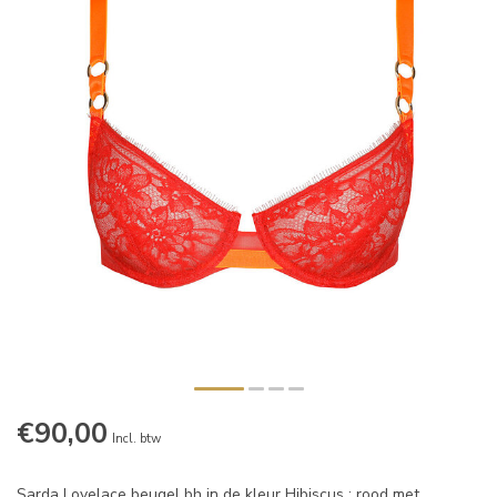
€90,00
Incl. btw
Sarda Lovelace beugel bh in de kleur Hibiscus : rood met