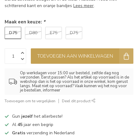
schtterend kant en oranje bandjes
Lees meer
.
Maak een keuze:
*
D75
D80
E75
D75
TOEVOEGEN AAN WINKELWAGEN
Op werkdagen voor 15:00 uur besteld, zelfde dag nog
verzonden. Eerst passen? Als het artikel op voorraad is in de
webshop dan is het op voorraad in onze winkel, kom gerust
langs. Maat niet op voorraad? Vaak kunnen wij het nog voor
je bestellen, informeer
Toevoegen om te vergelijken
Deel dit product
Gun
jezelf
het allerbeste!
Al
45
jaar een begrip
Gratis
verzending in Nederland