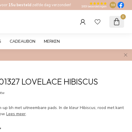
 voor
15u besteld
zelfde dag verzonden!
9.0
103
beoordelingen
0
S
CADEAUBON
MERKEN
01327 LOVELACE HIBISCUS
 btw
-up bh met uitneembare pads. In de kleur Hibiscus; rood met kant
Wow
Lees meer
.
*