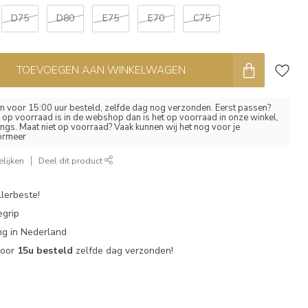
D75
D80
E75
E70
C75
TOEVOEGEN AAN WINKELWAGEN
 voor 15:00 uur besteld, zelfde dag nog verzonden. Eerst passen?
el op voorraad is in de webshop dan is het op voorraad in onze winkel,
ngs. Maat niet op voorraad? Vaak kunnen wij het nog voor je
formeer
lijken
Deel dit product
lerbeste!
egrip
g in Nederland
voor
15u besteld
zelfde dag verzonden!