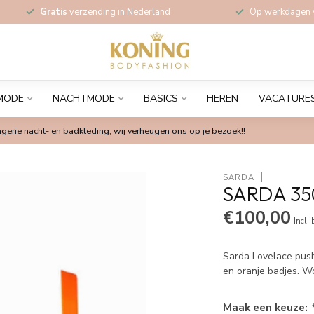
Gratis
verzending in Nederland
Op werkdagen
MODE
NACHTMODE
BASICS
HEREN
VACATURE
gerie nacht- en badkleding, wij verheugen ons op je bezoek!!
SARDA
SARDA 35
€100,00
Incl.
Sarda Lovelace push
en oranje badjes. 
Maak een keuze: