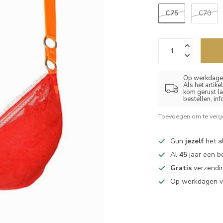
C75
C70
Op werkdagen
Als het artik
kom gerust la
bestellen, in
Toevoegen om te verge
Gun
jezelf
het al
Al
45
jaar een b
Gratis
verzendin
Op werkdagen 