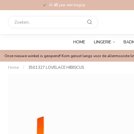
Al
45
jaar een begrip
HOME
LINGERIE
BAD
Onze nieuwe winkel is geopend! Kom gerust langs voor de allermooiste lin
Home
/
3501327 LOVELACE HIBISCUS