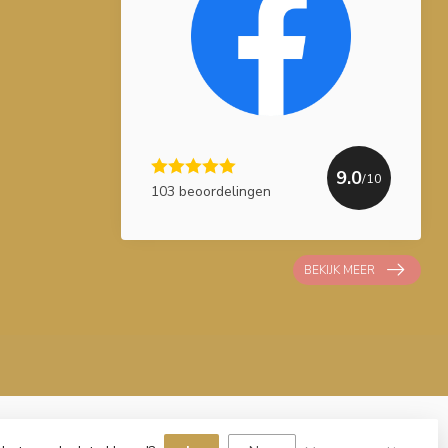
9.0
/10
103 beoordelingen
BEKIJK MEER