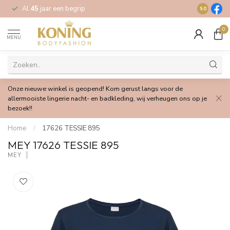
Al
45
jaar een begrip
Gratis
verz
9.0
0
MENU
Onze nieuwe winkel is geopend! Kom gerust langs voor de
allermooiste lingerie nacht- en badkleding, wij verheugen ons op je
bezoek!!
Home
/
17626 TESSIE 895
MEY 17626 TESSIE 895
MEY