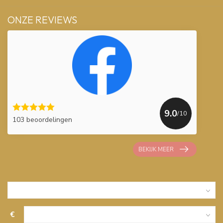
ONZE REVIEWS
9.0
/10
103 beoordelingen
BEKIJK MEER
€