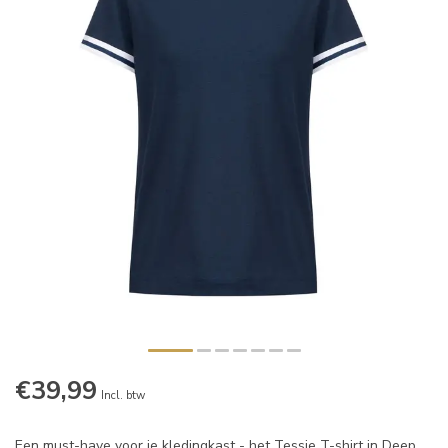
€39,99
Incl. btw
Een must-have voor je kledingkast - het Tessie T-shirt in Deep