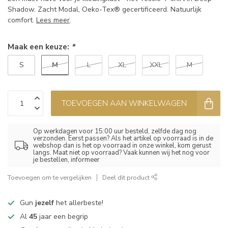
Shadow. Zacht Modal, Oeko-Tex® gecertificeerd. Natuurlijk
comfort.
Lees meer
.
Maak een keuze:
*
M
S
L
XL
XXL
M
TOEVOEGEN AAN WINKELWAGEN
Op werkdagen voor 15:00 uur besteld, zelfde dag nog
verzonden. Eerst passen? Als het artikel op voorraad is in de
webshop dan is het op voorraad in onze winkel, kom gerust
langs. Maat niet op voorraad? Vaak kunnen wij het nog voor
je bestellen, informeer
Toevoegen om te vergelijken
Deel dit product
Gun
jezelf
het allerbeste!
Al
45
jaar een begrip