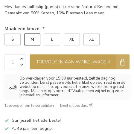
Mey dames tailleslip (pants) uit de serie Natural Second me.
Gemaakt van 90% Katoen, 10% Elastaan
Lees meer
.
Maak een keuze:
*
M
S
L
XL
XL
TOEVOEGEN AAN WINKELWAGEN
Op werkdagen voor 15:00 uur besteld, zelfde dag nog
verzonden. Eerst passen? Als het artikel op voorraad is in de
webshop dan is het op voorraad in onze winkel, kom gerust
langs. Maat niet op voorraad? Vaak kunnen wij het nog voor
je bestellen, informeer
Toevoegen om te vergelijken
Deel dit product
Gun
jezelf
het allerbeste!
Al
45
jaar een begrip