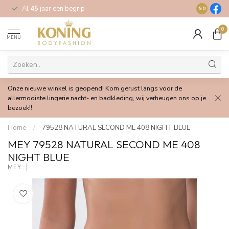
Al
45
jaar een begrip
Gratis
verz
9.0
0
MENU
Onze nieuwe winkel is geopend! Kom gerust langs voor de
allermooiste lingerie nacht- en badkleding, wij verheugen ons op je
bezoek!!
Home
/
79528 NATURAL SECOND ME 408 NIGHT BLUE
MEY 79528 NATURAL SECOND ME 408
NIGHT BLUE
MEY