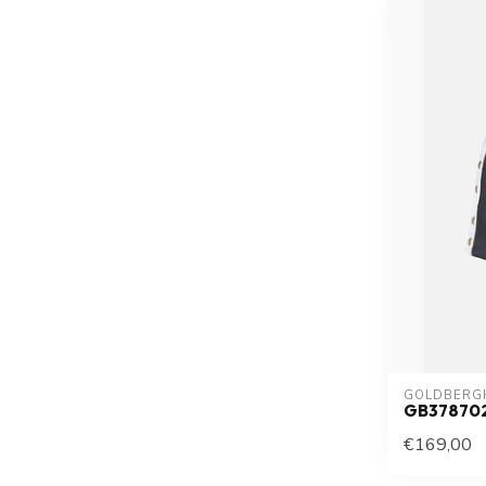
GOLDBERG
GB37870
€169,00