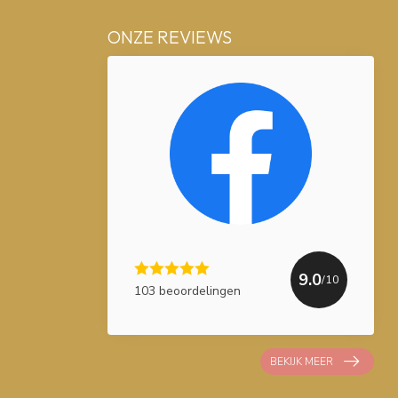
ONZE REVIEWS
9.0
/10
103 beoordelingen
BEKIJK MEER