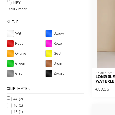
MEY
Bekijk meer
KLEUR
Wit
Blauw
Rood
Roze
Oranje
Geel
Groen
Bruin
Grijs
Zwart
SNURK AM
LONG SLE
WATERLE
(SLIP) MATEN
€59,95
44
(2)
46
(1)
48
(1)