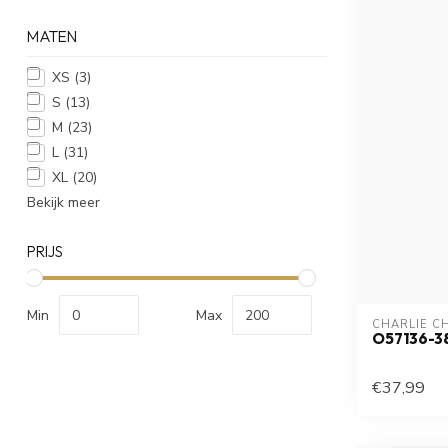
MATEN
XS
(3)
S
(13)
M
(23)
L
(31)
XL
(20)
Bekijk meer
PRIJS
Min
Max
CHARLIE C
O57136-3
€37,99