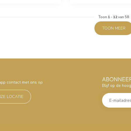
Toon
1
-
12
van 58
TOON MEER
ABONNEER
sapp contact met ons op
Blijf op de hoo
NZE LOCATIE