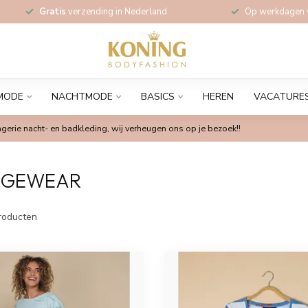
Gratis
verzending in Nederland
Op werkdagen
MODE
NACHTMODE
BASICS
HEREN
VACATURE
gerie nacht- en badkleding, wij verheugen ons op je bezoek!!
NGEWEAR
roducten