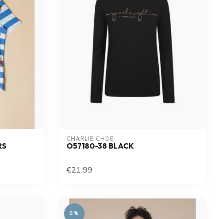
CHARLIE CHOE
RS
O57180-38 BLACK
€21,99
0%