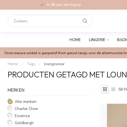
Al
45
jaar een begrip
HOME
LINGERIE
BAD
Onze nieuwe winkel is geopend! Kom gerust langs voor de allermooiste lin
Home
/
Tags
/
loungewear
PRODUCTEN GETAGD MET LOU
58
P
MERKEN
Alle merken
Charlie Choe
Essenza
Goldbergh