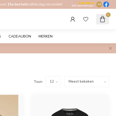
 voor
15u besteld
zelfde dag verzonden!
9.0
103
beoordelingen
0
S
CADEAUBON
MERKEN
Toon: