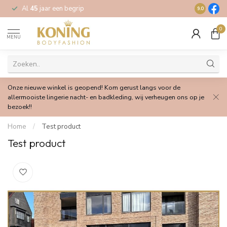
Al
45
jaar een begrip
Gratis
verz
9.0
0
MENU
Onze nieuwe winkel is geopend! Kom gerust langs voor de
allermooiste lingerie nacht- en badkleding, wij verheugen ons op je
bezoek!!
Home
/
Test product
Test product