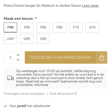
Prima Donna beugel bh Madison in donker blauw
Lees meer
.
Maak een keuze:
*
F90
F95
F85
F80
F75
G75
G80
G85
G90
TOEVOEGEN AAN WINKELWAGEN
Op werkdagen voor 15:00 uur besteld, zelfde dag nog
verzonden. Eerst passen? Als het artikel op voorraad is in de
webshop dan is het op voorraad in onze winkel, kom gerust
langs. Maat niet op voorraad? Vaak kunnen wij het nog voor
je bestellen, informeer
Toevoegen om te vergelijken
Deel dit product
Gun
jezelf
het allerbeste!