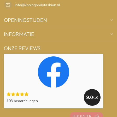
info@koningbodyfashion.nl
OPENINGSTIJDEN
INFORMATIE
ONZE REVIEWS
9.0
/10
103 beoordelingen
BEKIJK MEER