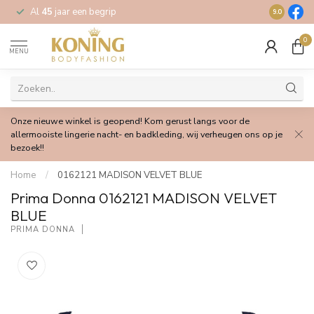
Al
45
jaar een begrip
Gratis
verz
9.0
0
MENU
Onze nieuwe winkel is geopend! Kom gerust langs voor de
allermooiste lingerie nacht- en badkleding, wij verheugen ons op je
bezoek!!
Home
/
0162121 MADISON VELVET BLUE
Prima Donna 0162121 MADISON VELVET
BLUE
PRIMA DONNA