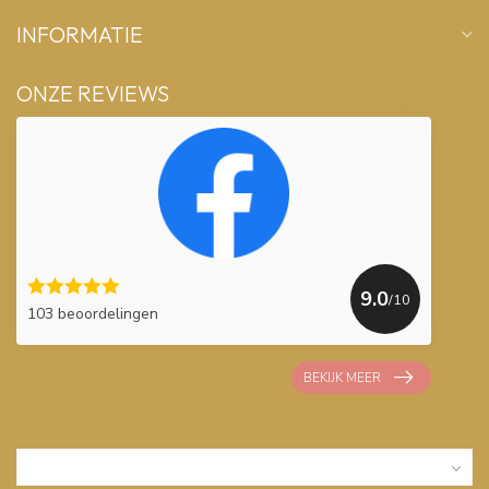
INFORMATIE
ONZE REVIEWS
9.0
/10
103 beoordelingen
BEKIJK MEER