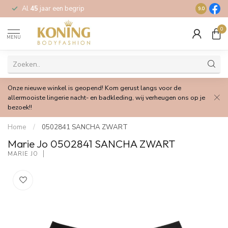
Al
45
jaar een begrip
Gratis
verz
9.0
0
MENU
Onze nieuwe winkel is geopend! Kom gerust langs voor de
allermooiste lingerie nacht- en badkleding, wij verheugen ons op je
bezoek!!
Home
/
0502841 SANCHA ZWART
Marie Jo 0502841 SANCHA ZWART
MARIE JO