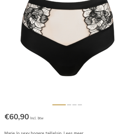
€60,90
Incl. btw
Marie Jo sexy hogere taillelsip.
Lees meer
.