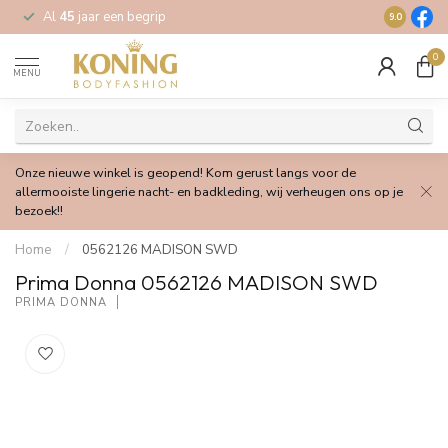
Al
45
jaar een begrip
Gratis
verz
9.0
0
MENU
Onze nieuwe winkel is geopend! Kom gerust langs voor de
allermooiste lingerie nacht- en badkleding, wij verheugen ons op je
bezoek!!
Home
/
0562126 MADISON SWD
Prima Donna 0562126 MADISON SWD
PRIMA DONNA