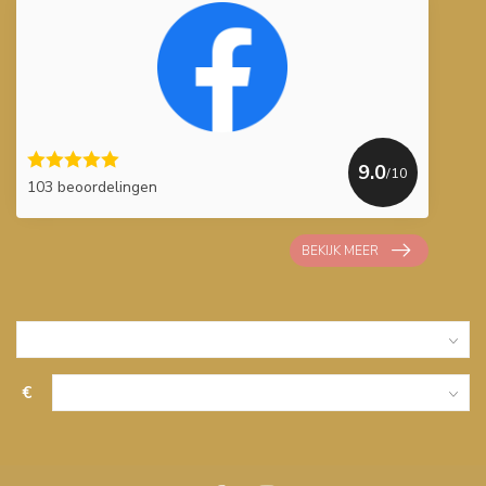
9.0
/10
103 beoordelingen
BEKIJK MEER
€