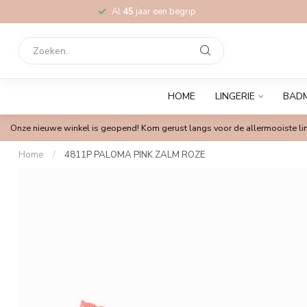
Al
45
jaar een begrip
HOME
LINGERIE
BAD
Onze nieuwe winkel is geopend! Kom gerust langs voor de allermooiste lin
Home
/
4811P PALOMA PINK ZALM ROZE