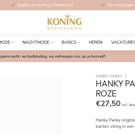
Gratis
verzending in Nederland
Op werkdagen
MODE
NACHTMODE
BASICS
HEREN
VACATURE
gerie nacht- en badkleding, wij verheugen ons op je bezoek!!
HANKY PANKY
HANKY PA
ROZE
€27,50
Incl. bt
Hanky Panky origini
kanten string in ee