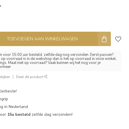
*
TOEVOEGEN AAN WINKELWAGEN
 voor 15:00 uur besteld, zelfde dag nog verzonden. Eerst passen?
el op voorraad is in de webshop dan is het op voorraad in onze winkel,
ngs. Maat niet op voorraad? Vaak kunnen wij het nog voor je
formeer
lijken
Deel dit product
lerbeste!
egrip
g in Nederland
voor
15u besteld
zelfde dag verzonden!