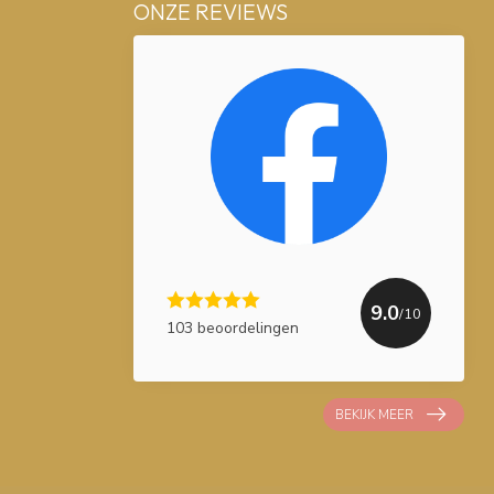
ONZE REVIEWS
9.0
/10
103 beoordelingen
BEKIJK MEER