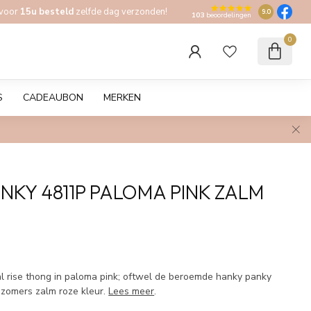
 voor
15u besteld
zelfde dag verzonden!
9.0
103
beoordelingen
0
S
CADEAUBON
MERKEN
NKY 4811P PALOMA PINK ZALM
w
al rise thong in paloma pink; oftwel de beroemde hanky panky
n zomers zalm roze kleur.
Lees meer
.