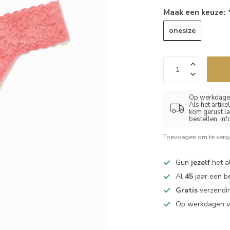
Maak een keuze:
onesize
Op werkdagen
Als het artik
kom gerust la
bestellen, in
Toevoegen om te verge
Gun
jezelf
het al
Al
45
jaar een b
Gratis
verzendin
Op werkdagen 