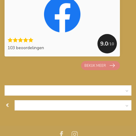
9.0
/10
103 beoordelingen
BEKIJK MEER
€