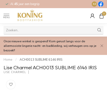
Al
45
jaar een begrip
Gratis
verz
9.0
0
MENU
Onze nieuwe winkel is geopend! Kom gerust langs voor de
allermooiste lingerie nacht- en badkleding, wij verheugen ons op je
bezoek!!
Home
/
ACH0013 SUBLIME 6146 IRIS
Lise Charmel ACH0013 SUBLIME 6146 IRIS
LISE CHARMEL