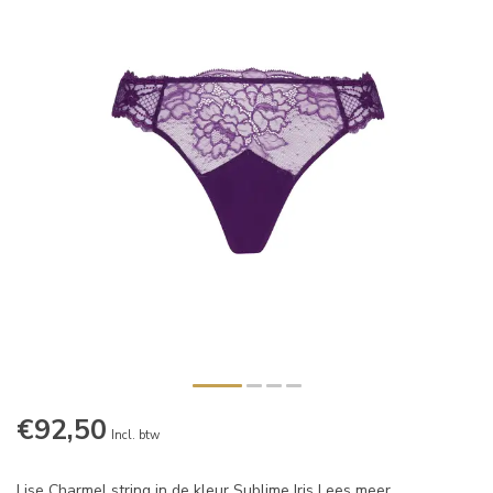
€92,50
Incl. btw
Lise Charmel string in de kleur Sublime Iris
Lees meer
.