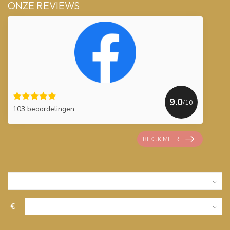
ONZE REVIEWS
9.0
/10
103 beoordelingen
BEKIJK MEER
€