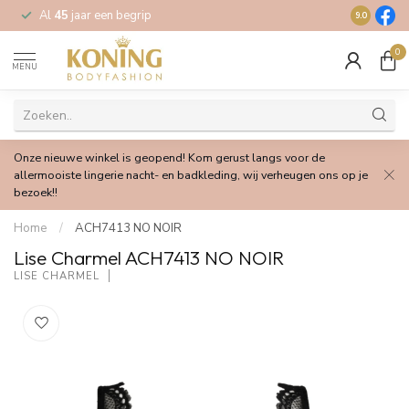
Al
45
jaar een begrip
Gratis
verz
9.0
0
MENU
Onze nieuwe winkel is geopend! Kom gerust langs voor de
allermooiste lingerie nacht- en badkleding, wij verheugen ons op je
bezoek!!
Home
/
ACH7413 NO NOIR
Lise Charmel ACH7413 NO NOIR
LISE CHARMEL