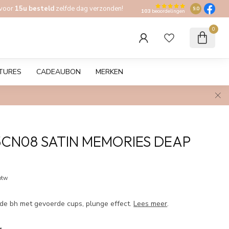
 voor
15u besteld
zelfde dag verzonden!
9.0
103
beoordelingen
0
TURES
CADEAUBON
MERKEN
CN08 SATIN MEMORIES DEAP
 btw
e bh met gevoerde cups, plunge effect.
Lees meer
.