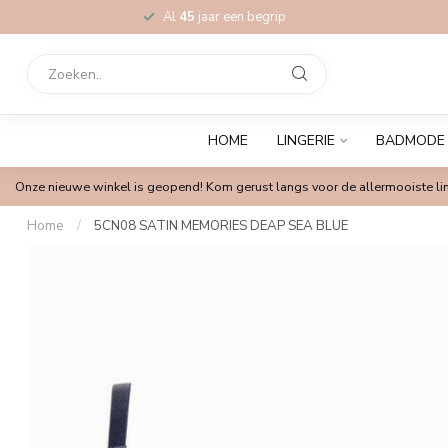
Al
45
jaar een begrip
HOME
LINGERIE
BADMODE
Onze nieuwe winkel is geopend! Kom gerust langs voor de allermooiste lin
Home
/
5CN08 SATIN MEMORIES DEAP SEA BLUE