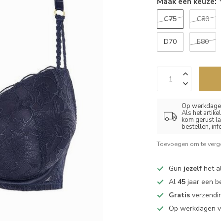
Maak een keuze:
C75
C80
D70
E80
Op werkdagen
Als het artik
kom gerust la
bestellen, in
Toevoegen om te verge
Gun
jezelf
het al
Al
45
jaar een b
Gratis
verzendin
Op werkdagen 