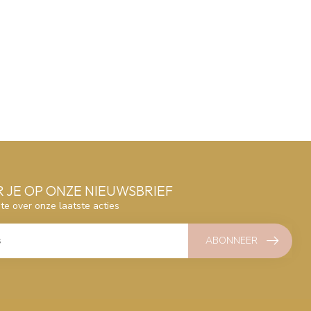
 JE OP ONZE NIEUWSBRIEF
gte over onze laatste acties
ABONNEER