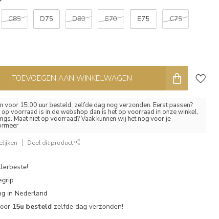
*
C85
D75
D80
E70
E75
C75
TOEVOEGEN AAN WINKELWAGEN
 voor 15:00 uur besteld, zelfde dag nog verzonden. Eerst passen?
el op voorraad is in de webshop dan is het op voorraad in onze winkel,
ngs. Maat niet op voorraad? Vaak kunnen wij het nog voor je
formeer
lijken
Deel dit product
lerbeste!
egrip
g in Nederland
voor
15u besteld
zelfde dag verzonden!