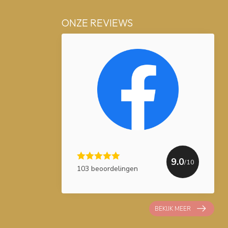
ONZE REVIEWS
9.0
/10
103 beoordelingen
BEKIJK MEER