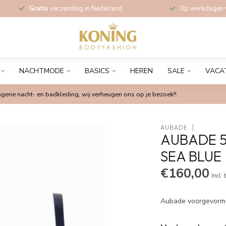
Gratis
verzending in Nederland
Op werkdagen
NACHTMODE
BASICS
HEREN
SALE
VACA
gerie nacht- en badkleding, wij verheugen ons op je bezoek!!
AUBADE
AUBADE 5
SEA BLUE
€160,00
Incl.
Aubade voorgevormd