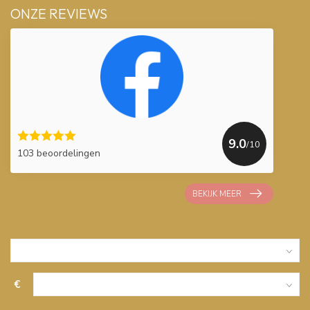
ONZE REVIEWS
9.0
/10
103 beoordelingen
BEKIJK MEER
€