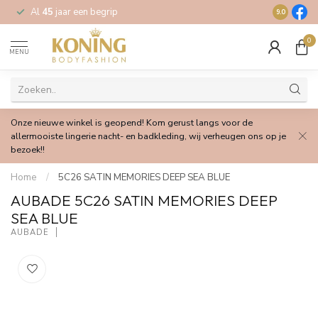
Al
45
jaar een begrip
Gratis
verz
9.0
0
MENU
Onze nieuwe winkel is geopend! Kom gerust langs voor de
allermooiste lingerie nacht- en badkleding, wij verheugen ons op je
bezoek!!
Home
/
5C26 SATIN MEMORIES DEEP SEA BLUE
AUBADE 5C26 SATIN MEMORIES DEEP
SEA BLUE
AUBADE