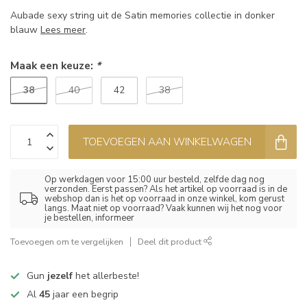
Aubade sexy string uit de Satin memories collectie in donker
blauw
Lees meer
.
Maak een keuze:
*
38
40
42
38
TOEVOEGEN AAN WINKELWAGEN
Op werkdagen voor 15:00 uur besteld, zelfde dag nog
verzonden. Eerst passen? Als het artikel op voorraad is in de
webshop dan is het op voorraad in onze winkel, kom gerust
langs. Maat niet op voorraad? Vaak kunnen wij het nog voor
je bestellen, informeer
Toevoegen om te vergelijken
Deel dit product
Gun
jezelf
het allerbeste!
Al
45
jaar een begrip