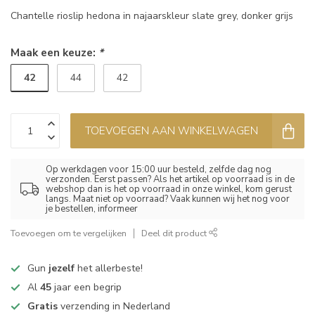
Chantelle rioslip hedona in najaarskleur slate grey, donker grijs
Maak een keuze:
*
42
44
42
TOEVOEGEN AAN WINKELWAGEN
Op werkdagen voor 15:00 uur besteld, zelfde dag nog
verzonden. Eerst passen? Als het artikel op voorraad is in de
webshop dan is het op voorraad in onze winkel, kom gerust
langs. Maat niet op voorraad? Vaak kunnen wij het nog voor
je bestellen, informeer
Toevoegen om te vergelijken
Deel dit product
Gun
jezelf
het allerbeste!
Al
45
jaar een begrip
Gratis
verzending in Nederland