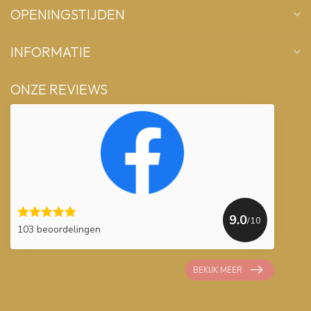
OPENINGSTIJDEN
INFORMATIE
ONZE REVIEWS
9.0
/10
103 beoordelingen
BEKIJK MEER