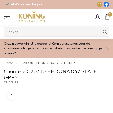
Al
45
jaar een begrip
Gratis
verz
9.0
0
MENU
Onze nieuwe winkel is geopend! Kom gerust langs voor de
allermooiste lingerie nacht- en badkleding, wij verheugen ons op je
bezoek!!
Home
/
C20330 HEDONA 047 SLATE GREY
Chantelle C20330 HEDONA 047 SLATE
GREY
CHANTELLE