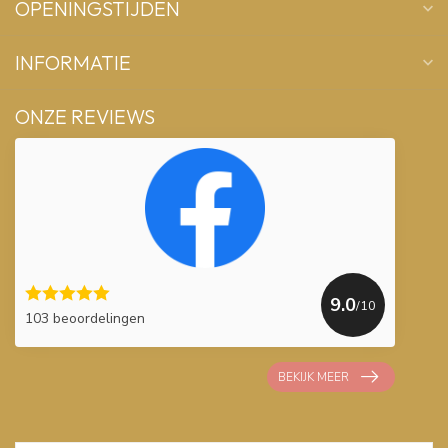
OPENINGSTIJDEN
INFORMATIE
ONZE REVIEWS
9.0
/10
103 beoordelingen
BEKIJK MEER