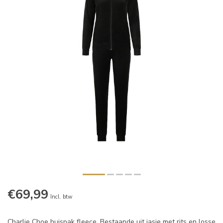
€69,99
Incl. btw
Charlie Choe huispak fleece. Bestaande uit jasje met rits en losse