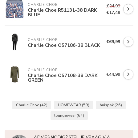
CHARLIE CHOE
€24,99
Charlie Choe R51131-38 DARK
€17,49
BLUE
CHARLIE CHOE
€69,99
Charlie Choe O57186-38 BLACK
CHARLIE CHOE
€44,99
Charlie Choe O57108-38 DARK
GREEN
Charlie Choe
(42)
HOMEWEAR
(59)
huispak
(26)
loungewear
(64)
ADVIES NODIG? STEL JE VRAAG VIA