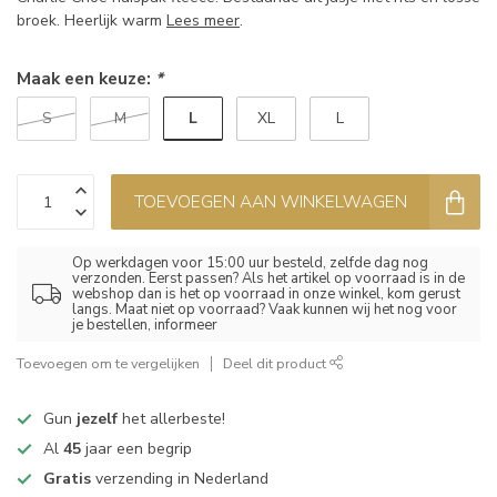
broek. Heerlijk warm
Lees meer
.
Maak een keuze:
*
L
S
M
XL
L
TOEVOEGEN AAN WINKELWAGEN
Op werkdagen voor 15:00 uur besteld, zelfde dag nog
verzonden. Eerst passen? Als het artikel op voorraad is in de
webshop dan is het op voorraad in onze winkel, kom gerust
langs. Maat niet op voorraad? Vaak kunnen wij het nog voor
je bestellen, informeer
Toevoegen om te vergelijken
Deel dit product
Gun
jezelf
het allerbeste!
Al
45
jaar een begrip
Gratis
verzending in Nederland