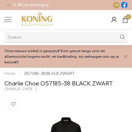
Al
45
jaar een begrip
Gratis
verz
9.0
0
MENU
Onze nieuwe winkel is geopend! Kom gerust langs voor de
allermooiste lingerie nacht- en badkleding, wij verheugen ons op je
bezoek!!
Home
/
O57185-38 BLACK ZWART
Charlie Choe O57185-38 BLACK ZWART
CHARLIE CHOE