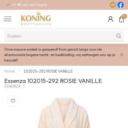
Al
45
jaar een begrip
Gratis
verz
9.0
0
MENU
Onze nieuwe winkel is geopend! Kom gerust langs voor de
allermooiste lingerie nacht- en badkleding, wij verheugen ons op je
bezoek!!
Home
/
102015-292 ROSIE VANILLE
Essenza 102015-292 ROSIE VANILLE
ESSENZA