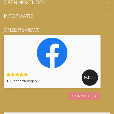
OPENINGSTIJDEN
INFORMATIE
ONZE REVIEWS
9.0
/10
103 beoordelingen
BEKIJK MEER