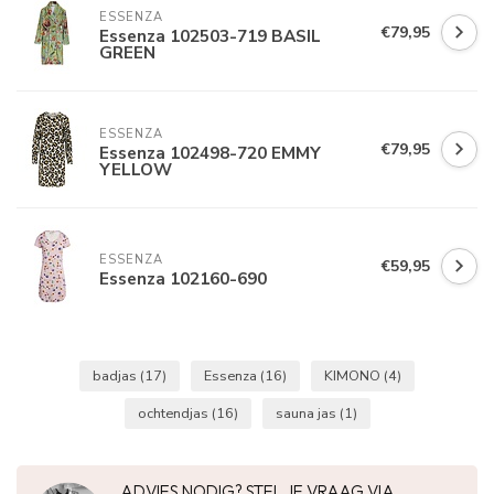
ESSENZA
€79,95
Essenza 102503-719 BASIL
GREEN
ESSENZA
€79,95
Essenza 102498-720 EMMY
YELLOW
ESSENZA
€59,95
Essenza 102160-690
badjas
(17)
Essenza
(16)
KIMONO
(4)
ochtendjas
(16)
sauna jas
(1)
ADVIES NODIG? STEL JE VRAAG VIA